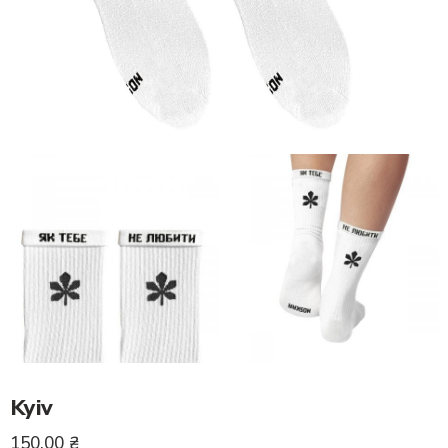
Kyiv
150.00
₴