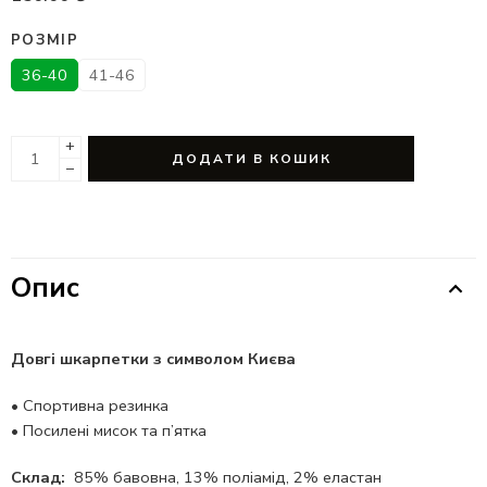
РОЗМІР
36-40
41-46
+
ДОДАТИ В КОШИК
−
Опис
Довгі шкарпетки з символом Києва
•
Спортивна резинка
•
Посилені мисок та п’ятка
Склад:
85% бавовна, 13% поліамід, 2% еластан