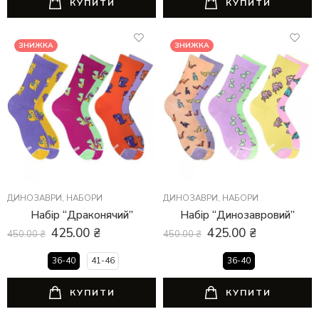
КУПИТИ
КУПИТИ
ЗНИЖКА
ЗНИЖКА
ДИНОЗАВРИ
,
НАБОРИ
ДИНОЗАВРИ
,
НАБОРИ
Набір “Драконячий”
Набір “Динозавровий”
425.00
₴
425.00
₴
450.00
₴
450.00
₴
36-40
41-46
36-40
КУПИТИ
КУПИТИ