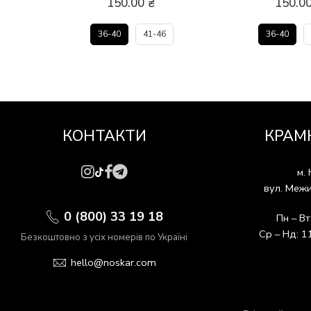
150.00
₴
150.0
36-40
41-46
36-40
КОНТАКТИ
КРАМ
м. 
вул. Межи
0 (800) 33 19 18
Пн – Вт
Ср – Нд: 1
Безкоштовно з усіх номерів по Україні
hello@noskar.com