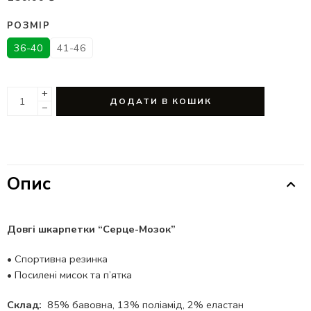
РОЗМІР
36-40
41-46
+
ДОДАТИ В КОШИК
−
Опис
Довгі шкарпетки “Серце-Мозок”
•
Спортивна резинка
•
Посилені мисок та п’ятка
Склад:
85% бавовна, 13% поліамід, 2% еластан