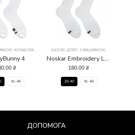
ИВКОЮ
,
КОЛАБОРАЦІЇ
БАЗОВІ
,
ДОВГІ
,
З ВИШИВКОЮ
yBunny 4
Noskar Embroidery Logo
Sunn
80.00
₴
180.00
₴
0
41-46
36-40
41-46
ДОПОМОГА