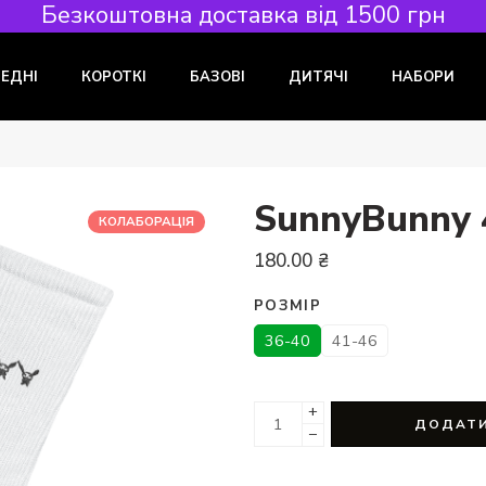
Безкоштовна доставка від 1500 грн
РЕДНІ
КОРОТКІ
БАЗОВІ
ДИТЯЧІ
НАБОРИ
SunnyBunny 
КОЛАБОРАЦІЯ
180.00
₴
РОЗМІР
36-40
41-46
+
ДОДАТИ
−