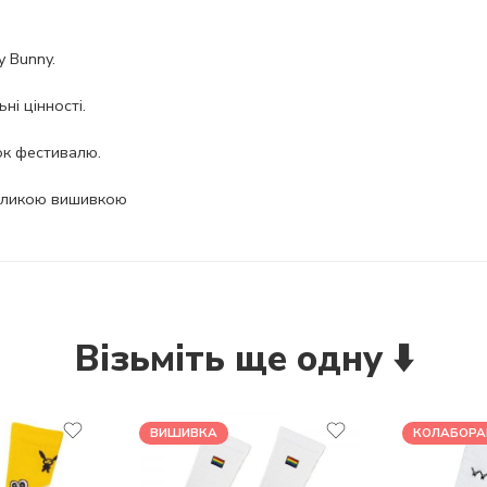
 Bunny.
ні цінності.
ок фестивалю.
великою вишивкою
Візьміть ще одну ⬇️
ВИШИВКА
КОЛАБОРА