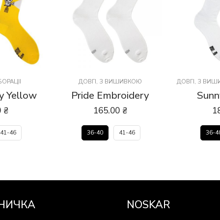
ОРАЦІЇ
ДОВГІ
,
З ВИШИВКОЮ
ДОВГІ
,
З ВИШ
y Yellow
Pride Embroidery
Sunn
0
₴
165.00
₴
1
41-46
36-40
41-46
36-4
НИЧКА
NOSKAR