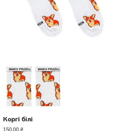
Коргі білі
150.00
₴