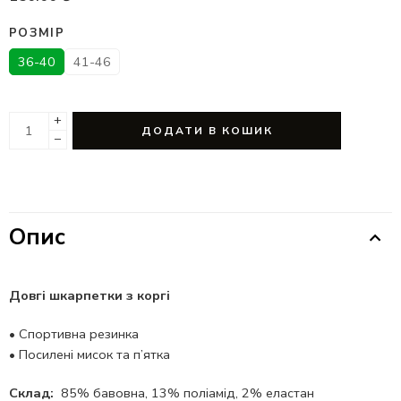
РОЗМІР
36-40
41-46
+
ДОДАТИ В КОШИК
−
Опис
Довгі шкарпетки з
коргі
•
Спортивна резинка
•
Посилені мисок та п’ятка
Склад:
85% бавовна, 13% поліамід, 2% еластан