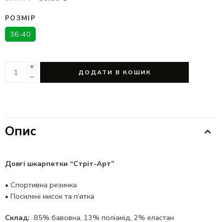
РОЗМІР
36-40
+
ДОДАТИ В КОШИК
−
Опис
Довгі шкарпетки “Стріт-Арт”
•
Спортивна резинка
•
Посилені мисок та п’ятка
Склад:
85% бавовна, 13% поліамід, 2% еластан