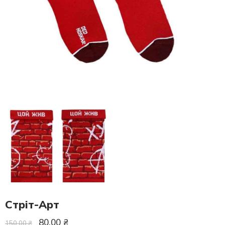
Стріт-Арт
80.00
₴
150.00
₴