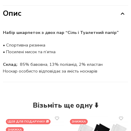
Опис
Набір шкарпеток з двох пар “Сіль і Туалетний папір”
•
Спортивна резинка
•
Посилені мисок та п’ятка
Склад:
85% бавовна, 13% поліамід, 2% еластан
Носкар особисто відповідає за якість носкарів
Візьміть ще одну ⬇️
ІДЕЯ ДЛЯ ПОДАРУНКУ 🎁
ЗНИЖКА
ЗНИЖКА