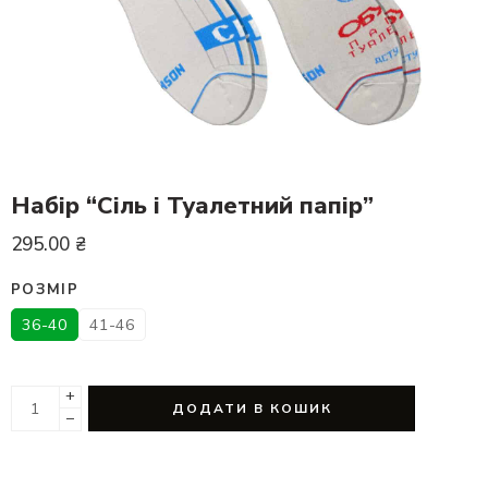
Набір “Сіль і Туалетний папір”
295.00
₴
РОЗМІР
36-40
41-46
+
ДОДАТИ В КОШИК
−