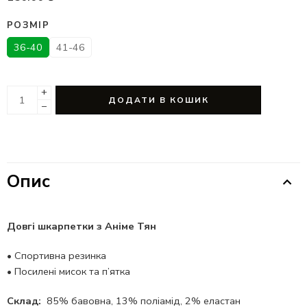
РОЗМІР
36-40
41-46
+
ДОДАТИ В КОШИК
−
Опис
Довгі шкарпетки з Аніме Тян
•
Спортивна резинка
•
Посилені мисок та п’ятка
Склад:
85% бавовна, 13% поліамід, 2% еластан