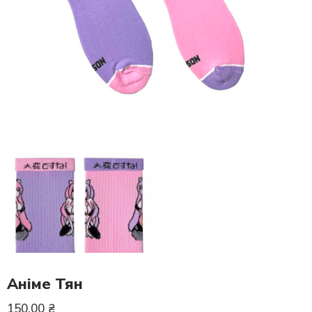
Аніме Тян
150.00
₴