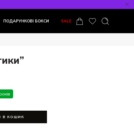
ПОДАРУНКОВІ БОКСИ
SALE
тики”
років
 В КОШИК