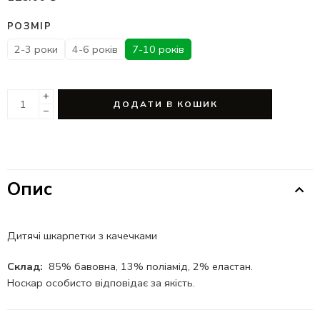
РОЗМІР
2-3 роки
4-6 років
7-10 років
+
ДОДАТИ В КОШИК
−
Опис
Дитячі шкарпетки з качечками
Склад:
85% бавовна, 13% поліамід, 2% еластан.
Носкар особисто відповідає за якість.