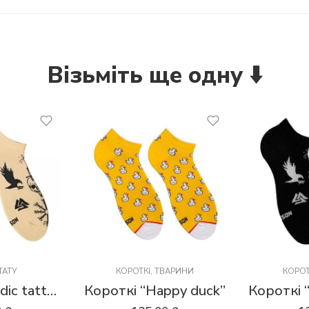
Візьміть ще одну ⬇️
ТАТУ
КОРОТКІ
,
ТВАРИНИ
КОРОТ
Короткі “Nordic tattoo”
Короткі “Happy duck”