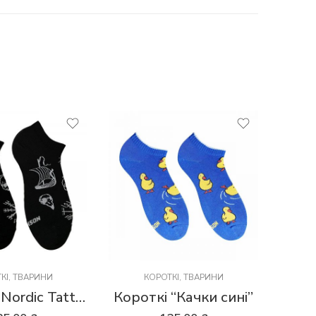
КІ
,
ТВАРИНИ
КОРОТКІ
,
ТВАРИНИ
К
Короткі “Nordic Tattoo Black”
Короткі “Качки сині”
Коро