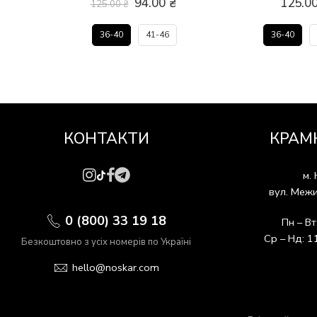
94.00
₴
125.0
125.00
₴
36-40
41-46
36-40
КОНТАКТИ
КРАМ
м. 
вул. Межи
0 (800) 33 19 18
Пн – Вт
Ср – Нд: 1
Безкоштовно з усіх номерів по Україні
hello@noskar.com