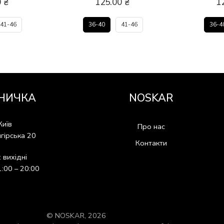
0
₴
125.00
₴
1
41-46
36-40
41-46
36-4
НИЧКА
NOSKAR
Київ
Про нас
гірська 20
Контакти
: вихідні
1:00 – 20:00
© NOSKAR, 2026