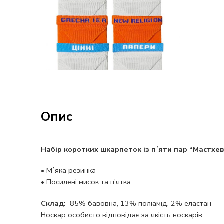
Опис
Набір коротких шкарпеток із пʼяти пар “Мастхев
•
Мʼяка резинка
•
Посилені мисок та п’ятка
Склад:
85% бавовна, 13% поліамід, 2% еластан
Носкар особисто відповідає за якість носкарів