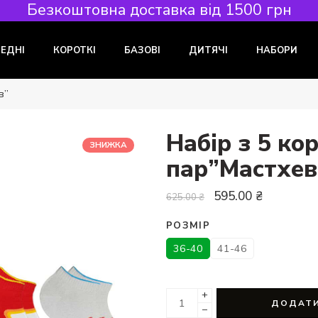
Безкоштовна доставка від 1500 грн
РЕДНІ
КОРОТКІ
БАЗОВІ
ДИТЯЧІ
НАБОРИ
в”
Набір з 5 ко
ЗНИЖКА
пар”Мастхев
595.00
₴
625.00
₴
РОЗМІР
36-40
41-46
+
ДОДАТИ
−