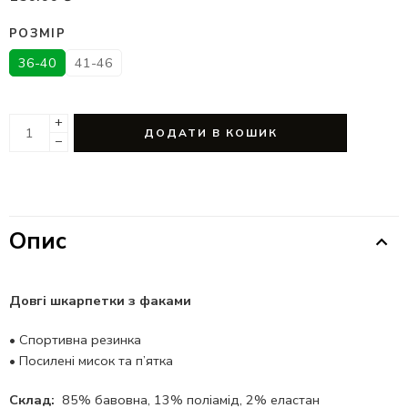
РОЗМІР
36-40
41-46
+
ДОДАТИ В КОШИК
−
Опис
Довгі шкарпетки з факами
•
Спортивна резинка
•
Посилені мисок та п’ятка
Склад:
85% бавовна, 13% поліамід, 2% еластан