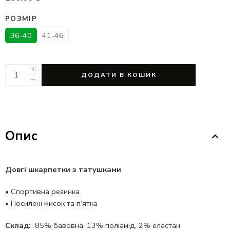
РОЗМІР
36-40
41-46
+
ДОДАТИ В КОШИК
−
Опис
Довгі шкарпетки з татушками
•
Спортивна резинка
•
Посилені мисок та п’ятка
Склад:
85% бавовна, 13% поліамід, 2% еластан