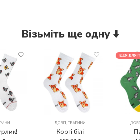
Візьміть ще одну ⬇️
ІДЕЯ ДЛЯ 
РИНИ
ДОВГІ
,
ТВАРИНИ
ДОВГ
урлик!
Коргі білі
П