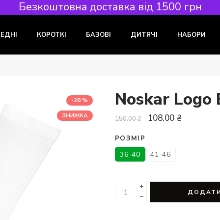
Безкоштовна доставка від 1500 грн
РЕДНІ
КОРОТКІ
БАЗОВІ
ДИТЯЧІ
НАБОРИ
Noskar Logo 
-28 %
ЗНИЖКА
108.00
₴
150.00
₴
РОЗМІР
36-40
41-46
+
ДОДАТИ
−