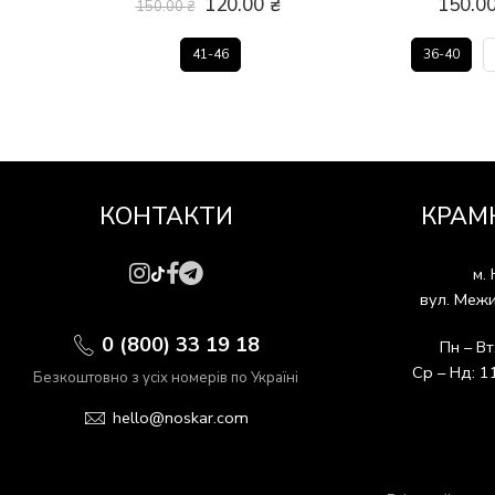
120.00
₴
150.0
150.00
₴
41-46
36-40
КОНТАКТИ
КРАМ
м. 
вул. Межи
0 (800) 33 19 18
Пн – Вт
Ср – Нд: 1
Безкоштовно з усіх номерів по Україні
hello@noskar.com