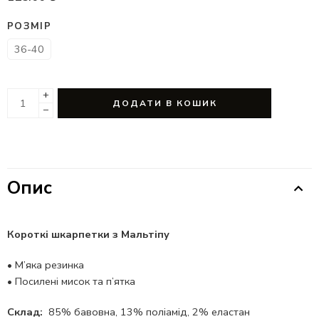
РОЗМІР
36-40
+
ДОДАТИ В КОШИК
−
Опис
Короткі шкарпетки з Мальтіпу
•
М’яка резинка
•
Посилені мисок та п’ятка
Склад:
85% бавовна, 13% поліамід, 2% еластан