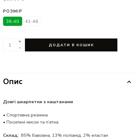
РОЗМІР
36-40
41-46
+
ДОДАТИ В КОШИК
−
Опис
Довгі шкарпетки з каштанами
•
Спортивна резинка
•
Посилені мисок та п’ятка
Склад:
85% бавовна, 13% поліамід, 2% еластан