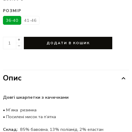
РОЗМІР
36-40
41-46
+
ДОДАТИ В КОШИК
−
Опис
Довгі шкарпетки з качечками
•
Мʼяка резинка
•
Посилені мисок та п’ятка
Склад:
85% бавовна, 13% поліамід, 2% еластан