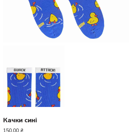
Качки сині
150.00
₴