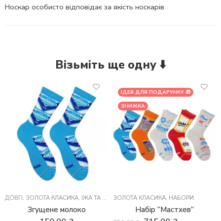
Носкар особисто відповідає за якість носкарів
Візьміть ще одну ⬇️
ІДЕЯ ДЛЯ ПОДАРУНКУ 🎁
ЗНИЖКА
ДОВГІ
,
ЗОЛОТА КЛАСИКА
,
ЇЖА ТА НАПОЇ
ЗОЛОТА КЛАСИКА
,
НАБОРИ
Згущене молоко
Набір “Мастхев”