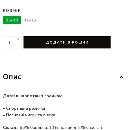
РОЗМІР
36-40
41-46
+
ДОДАТИ В КОШИК
−
Опис
Довгі шкарпетки з гречкою
•
Спортивна резинка
•
Посилені мисок та п’ятка
Склад:
85% бавовна, 13% поліамід, 2% еластан