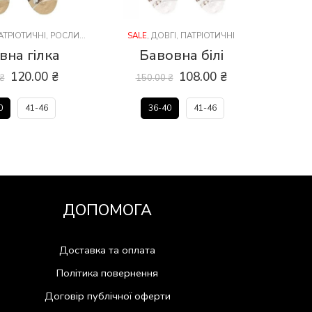
АТРІОТИЧНІ
,
РОСЛИНИ
SALE
,
ДОВГІ
,
ПАТРІОТИЧНІ
SAL
вна гілка
Бавовна білі
120.00
₴
108.00
₴
₴
150.00
₴
1
0
41-46
36-40
41-46
ДОПОМОГА
Доставка та оплата
Політика повернення
Договір публічної оферти