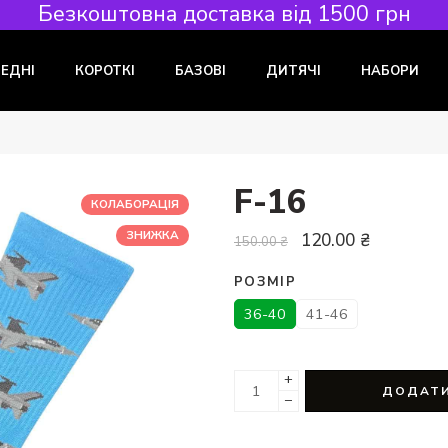
Безкоштовна доставка від 1500 грн
РЕДНІ
КОРОТКІ
БАЗОВІ
ДИТЯЧІ
НАБОРИ
F-16
КОЛАБОРАЦІЯ
ЗНИЖКА
120.00
₴
150.00
₴
РОЗМІР
36-40
41-46
+
ДОДАТИ
−