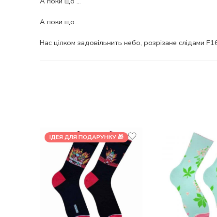
А поки що …
А поки що…
Нас цілком задовільнить небо, розрізане слідами F16
ІДЕЯ ДЛЯ ПОДАРУНКУ 🎁