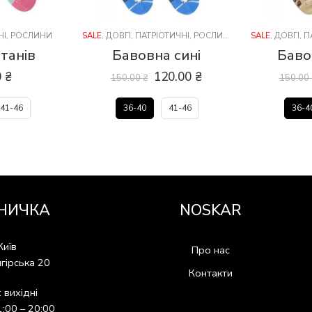
НІ
,
РОСЛИНИ
SALE
,
ДОВГІ
,
ПАТРІОТИЧНІ
,
РОСЛИНИ
SALE
,
ДОВГІ
,
П
танів
Бавовна сині
Баво
0
₴
120.00
₴
150.00
₴
150.00
41-46
36-40
41-46
36-4
НИЧКА
NOSKAR
Київ
Про нас
гірська 20
Контакти
: вихідні
1:00 – 20:00