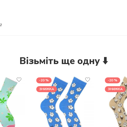
!
Візьміть ще одну ⬇️
-20 %
-20 %
ЗНИЖКА
ЗНИЖКА