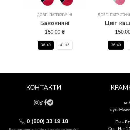
ДОВГІ
,
ПАТРІОТИЧНІ
ДОВГІ
,
ПАТРІОТИЧ
Бавовняні
Цвіт каш
150.00
₴
150.0
36-40
41-46
36-40
КОНТАКТИ
КРАМ
м. 
вул. Межи
0 (800) 33 19 18
Пн – Вт
Ср – Нд: 1