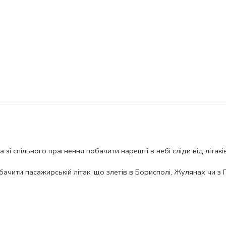
спільного прагнення побачити нарешті в небі сліди від літаків
бачити пасажирській літак, що злетів в Борисполі, Жулянах чи з