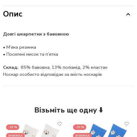
Опис
Довгі шкарпетки з бавовною
•
М’яка резинка
•
Посилені мисок та п’ятка
Склад:
85% бавовна, 13% поліамід, 2% еластан
Носкар особисто відповідає за якість носкарів
Візьміть ще одну ⬇️
-28 %
-20 %
ЗНИЖКА
ЗНИЖКА