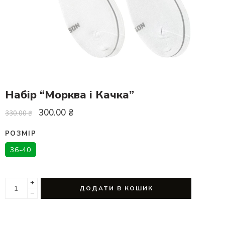
Набір “Морква і Качка”
300.00
₴
330.00
₴
РОЗМІР
36-40
+
ДОДАТИ В КОШИК
−