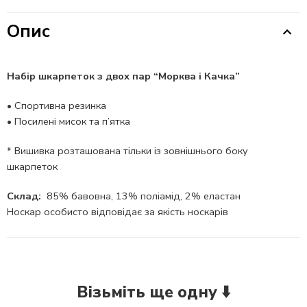
Опис
Набір шкарпеток з двох пар “Морква і Качка”
•
Спортивна резинка
•
Посилені мисок та п’ятка
* Вишивка розташована тільки із зовнішнього боку
шкарпеток
Склад:
85% бавовна, 13% поліамід, 2% еластан
Носкар особисто відповідає за якість носкарів
Візьміть ще одну ⬇️